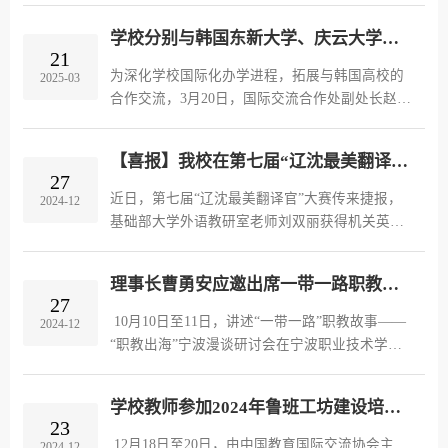
医疗大学校长田中美惠子、教授中岛洋一、教授
学校分别与韩国东新大学、庆云大学举行线上合作交流会议
冈本明美，翻译曹东光，学校院...
21
为深化学校国际化办学进程，拓展与韩国高校的
2025-03
合作交流，3月20日，国际交流合作处副处长赵丹
丹分别与韩国东新大学、庆云大学举行线上合作
交流会议。会上，赵丹丹详细介绍了学校的办学
【喜报】我校在第七届“辽沈最美翻译官”大赛获得佳绩
特色，重点阐述了学校在工程类...
27
近日，第七届“辽沈最美翻译官”大赛传来捷报，
2024-12
基础部大学外语教研室老师刘双丽获得机关英语
组三等奖，我校首次参赛即获奖。本届比赛以“聚
焦凝心聚力打造新时代‘六地’、谱写东北全面振
理事长曹勇安应邀出席一带一路职教出海研讨会
兴新篇章”为主题，决赛...
27
 10月10日至11日，讲述“一带一路”职教故事——
2024-12
“职教出海”宁波漫谈研讨会在宁波职业技术学院
举行，我校理事长曹勇安应邀出席，并在“职教出
海”研讨会上作专题讲座。  本次研讨会由宁波职
学校教师参加2024年鲁班工坊建设培训班（非洲专场）
业技术学院主办，全国...
23
 12月18日至20日，由中国教育国际交流协会主
2024-12