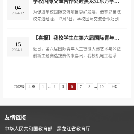
学校国际交流合作处赴黑龙江东方学院交流学习
与未来人才能力模型和德国应用科...
04
为促进学校国际交流项目更好发展，借鉴兄弟院
2024-12
校先进经验，12月3日，学校国际交流合作处副处
长赵丹丹赴黑龙江东方学院进行交流学习，黑龙
江东方学院国际交流中心主任刘文旭负责接待。
【喜报】我校学生在第六届国际青年人工智能大赛艺术与公益创新主题赛选拔赛斩获佳绩
交谈中，双方各自分享了在国际...
15
近日，第六届国际青年人工智能大赛艺术与公益
2024-11
创新主题赛选拔赛传来喜讯，我校机电工程系学
生在比赛中斩获佳绩。其中机械设计制造及其自
动化专业“禾薏智农”团队荣获一等奖；电气工程
及其自动化专业“超能陆战队...
...
...
6
共92条
上页
1
4
5
7
8
10
下页
友情链接
中华人民共和国教育部
黑龙江省教育厅