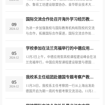
办、鲁班工坊建设联盟协办、金华职业技术大学
承办的2024年鲁班工坊系列培训(非洲专场)在浙
江省金华市举办。来自全国53所院校的100余名领
国际交流合作处召开海外学习经历教师交流会
导、外事负责人和国际教育学院...
09
为进一步加强我校与国际教育机构和院校的交流
2024-12
与合作，拓展国际合作渠道，国际交流合作处于
12月6日下午在图书馆608室召开海外学习经历教
师交流会，会议由国际交流合作处副处长赵丹丹
学校参加在法兰克福举行的中德应用型高校课程建设峰会
主持，来自各系、部门具有海外...
05
12月2日上午，中德应用型高校课程建设峰会在法
2024-12
兰克福举行，中国应用型课程建设联盟与德国法
兰克福教育创新研究院共同主办，德国科隆应用
技术大学、齐齐哈尔工程学院、南宁学院、硅湖
我校系主任组团赴德国专题考察产教融合课程建设
职业技术学院等院校机构相关负...
05
11月24日，我校系主任考察团一行从上海出发赴
2024-12
德国开启为期一周的专题考察交流活动。11月25
日，考察团成员抵达德国海尔布隆应用技术大
学，该校Alex教授与考察团成员围绕数字化转型